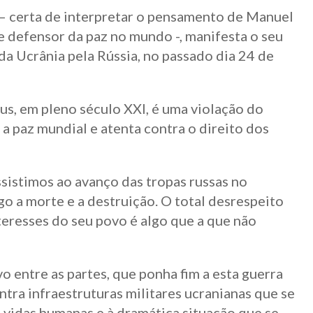
– certa de interpretar o pensamento de Manuel
 e defensor da paz no mundo -, manifesta o seu
da Ucrânia pela Rússia, no passado dia 24 de
us, em pleno século XXI, é uma violação do
 a paz mundial e atenta contra o direito dos
istimos ao avanço das tropas russas no
go a morte e a destruição. O total desrespeito
teresses do seu povo é algo que a que não
 entre as partes, que ponha fim a esta guerra
tra infraestruturas militares ucranianas que se
e vidas humanas e à dramática situação que se