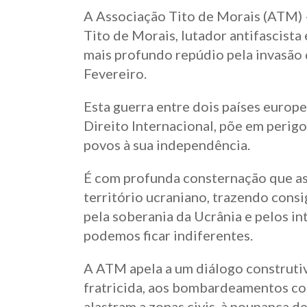
A Associação Tito de Morais (ATM) 
Tito de Morais, lutador antifascista
mais profundo repúdio pela invasão 
Fevereiro.
Esta guerra entre dois países europe
Direito Internacional, põe em perigo
povos à sua independência.
É com profunda consternação que ass
território ucraniano, trazendo consi
pela soberania da Ucrânia e pelos in
podemos ficar indiferentes.
A ATM apela a um diálogo construtivo
fratricida, aos bombardeamentos con
alastram a zonas civis, à poupança d