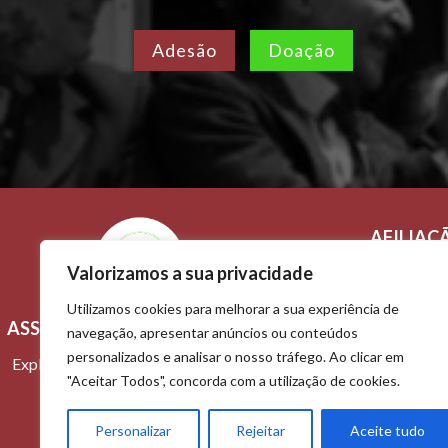
Adesão
Doação
AFILIAÇ
Valorizamos a sua privacidade
Adesão e 
Utilizamos cookies para melhorar a sua experiência de
ASSOCIAÇÃO TITO DE MORAIS
Contactos
navegação, apresentar anúncios ou conteúdos
personalizados e analisar o nosso tráfego. Ao clicar em
Explorar o passado, construir o futuro
"Aceitar Todos", concorda com a utilização de cookies.
Personalizar
Rejeitar
Aceite tudo