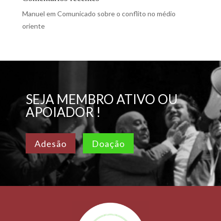
Manuel
em
Comunicado sobre o conflito no médio
oriente
SEJA MEMBRO ATIVO OU
APOIADOR !
Adesão
Doação