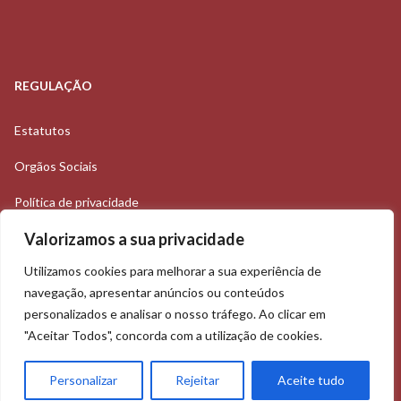
REGULAÇÃO
Estatutos
Orgãos Sociais
Política de privacidade
Valorizamos a sua privacidade
Utilizamos cookies para melhorar a sua experiência de
Rua Abel Salazar, 37B
navegação, apresentar anúncios ou conteúdos
personalizados e analisar o nosso tráfego. Ao clicar em
Alto da Faia,
"Aceitar Todos", concorda com a utilização de cookies.
1600-817 Lisboa
Personalizar
Rejeitar
Aceite tudo