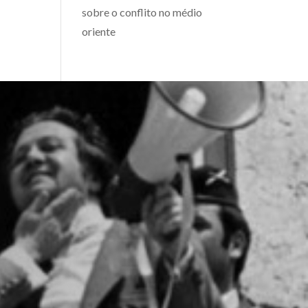
sobre o conflito no médio
oriente