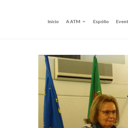
Início
A ATM
Espólio
Event