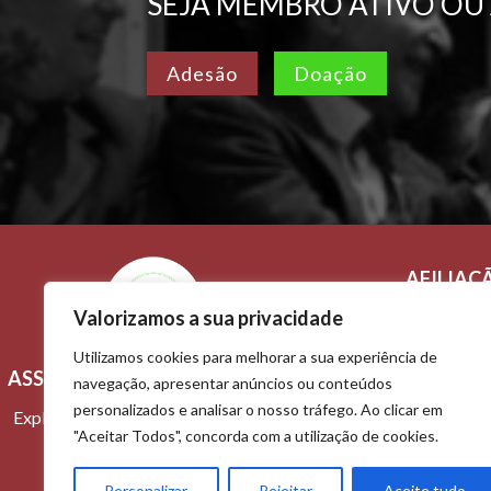
SEJA MEMBRO ATIVO OU
Adesão
Doação
AFILIAÇ
Valorizamos a sua privacidade
Adesão e 
Utilizamos cookies para melhorar a sua experiência de
ASSOCIAÇÃO TITO DE MORAIS
Contactos
navegação, apresentar anúncios ou conteúdos
personalizados e analisar o nosso tráfego. Ao clicar em
Explorar o passado, construir o futuro
"Aceitar Todos", concorda com a utilização de cookies.
Personalizar
Rejeitar
Aceite tudo