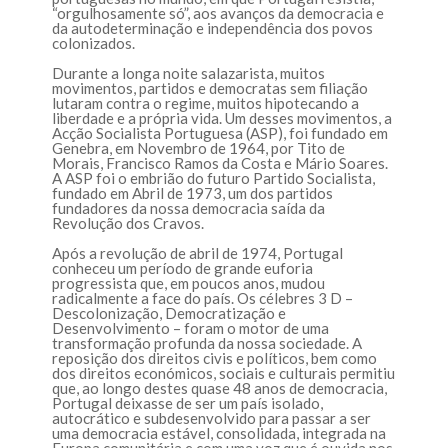
“orgulhosamente só”, aos avanços da democracia e
da autodeterminação e independência dos povos
colonizados.
Durante a longa noite salazarista, muitos
movimentos, partidos e democratas sem filiação
lutaram contra o regime, muitos hipotecando a
liberdade e a própria vida. Um desses movimentos, a
Acção Socialista Portuguesa (ASP), foi fundado em
Genebra, em Novembro de 1964, por Tito de
Morais, Francisco Ramos da Costa e Mário Soares.
A ASP foi o embrião do futuro Partido Socialista,
fundado em Abril de 1973, um dos partidos
fundadores da nossa democracia saída da
Revolução dos Cravos.
Após a revolução de abril de 1974, Portugal
conheceu um período de grande euforia
progressista que, em poucos anos, mudou
radicalmente a face do país. Os célebres 3 D –
Descolonização, Democratização e
Desenvolvimento – foram o motor de uma
transformação profunda da nossa sociedade. A
reposição dos direitos civis e políticos, bem como
dos direitos económicos, sociais e culturais permitiu
que, ao longo destes quase 48 anos de democracia,
Portugal deixasse de ser um país isolado,
autocrático e subdesenvolvido para passar a ser
uma democracia estável, consolidada, integrada na