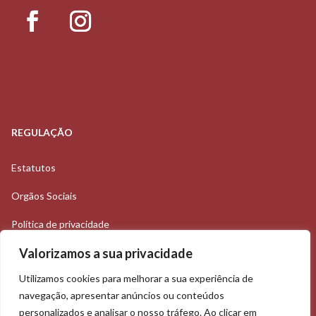
REGULAÇÃO
Estatutos
Orgãos Sociais
Política de privacidade
Valorizamos a sua privacidade
Utilizamos cookies para melhorar a sua experiência de
Rua Abel Salazar, 37B
navegação, apresentar anúncios ou conteúdos
personalizados e analisar o nosso tráfego. Ao clicar em