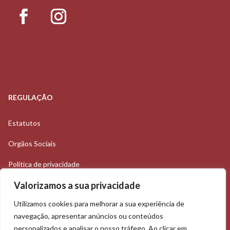
REGULAÇÃO
Estatutos
Orgãos Sociais
Política de privacidade
Valorizamos a sua privacidade
Utilizamos cookies para melhorar a sua experiência de
Rua Abel Salazar, 37B
navegação, apresentar anúncios ou conteúdos
personalizados e analisar o nosso tráfego. Ao clicar em